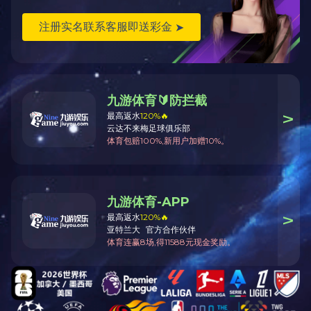
为您推荐
CNC车铣加工件
CNC车铣加工件
CNC车铣加工件
CNC车铣加工件