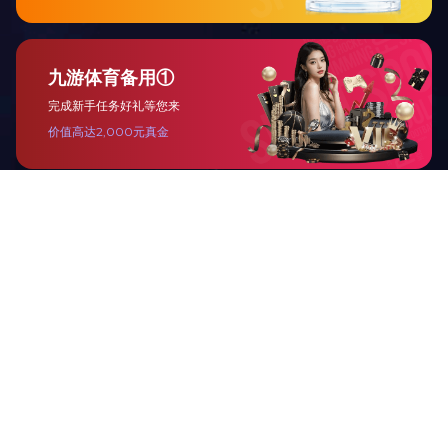
电话咨询
安博电子官方网站
在线询价
QQ客服
_安博电子（中
国）
安博电子官方网站_安博电
安博电子官方网站_安博电
子（中国）
子（中国）
公司简介
CNC车铣加工
企业文化
CNC磨销加工
管理体系
慢走丝加工
联系我们
表面处理