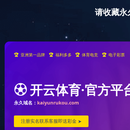
您好，我们是多品种，高精度的精密零件加工源头厂家
安博电子官方网站_安博电子（中国）
安博电子官方网站
安博电子官方网站_安博电子（中国）
安博电子官