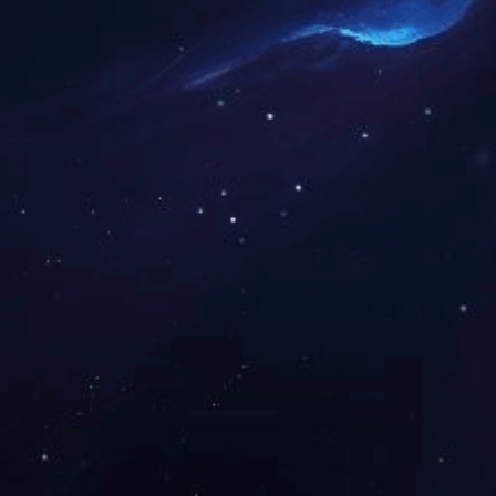
CNC车铣加工件
CNC车铣加工件