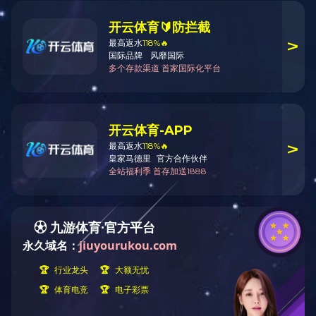
走心机加工车间
上一篇
下一篇